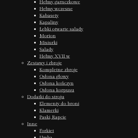
Hełmy garnczkowe
Hełmy wczesne
Kabasety
Kapaliny
Łebki otwarte salady
Morion
Misiurki
Salady
Hełmy XVII w
Zestawy i zbroje
Kompletne zbroje
Osłona głowy
Osłona kończyn
Osłona korpusu
Dodatki do stroju
Elementy do broni
Klamerki
Paski, Rapcie
Inne
Forkiet
Umba