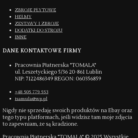
ZBROJE PŁYTOWE
HEŁMY
ZESTAWY I ZBROJE
DODATKI DO STROJU
INNE
DANE KONTAKTOWE FIRMY
Pracownia Płatnerska "TOMALA"
ul. Leszetyckiego 5/36 20-861 Lublin
NIP: 7122486349 REGON: 060356859
+48 505 779 553
tsamula@wp.pl
Nigdy nie sprzedaję swoich produktów na Ebay oraz
tego typu platformach, jeśli widzisz tam moje zdjęcia
to zapewniam, że są kradzione.
Pracownia Płatnerska "TOMALA" © 2025 Wszystkie