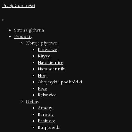
Przejdź do treści
Strona główna
Produkty
Zbroje płytowe
Karwasze
Kirysy
Nałokietnice
Naramienniki
Nogi
Obojczyki i podbródki
Ręce
Rękawice
Hełmy
Armety
Barbuty
Basinety
Burgonetki