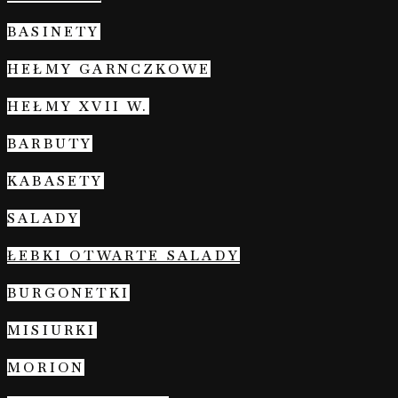
BASINETY
HEŁMY GARNCZKOWE
HEŁMY XVII W.
BARBUTY
KABASETY
SALADY
ŁEBKI OTWARTE SALADY
BURGONETKI
MISIURKI
MORION