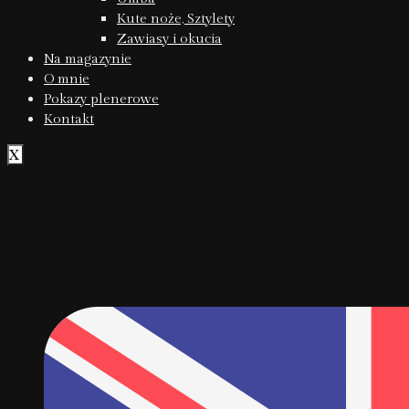
Kute noże, Sztylety
Zawiasy i okucia
Na magazynie
O mnie
Pokazy plenerowe
Kontakt
X