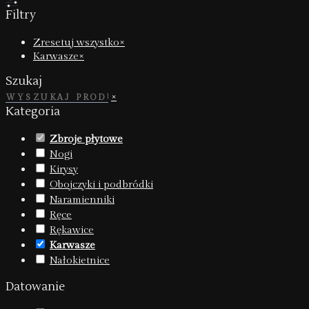
Filtry
Zresetuj wszystko
×
Karwasze
×
Szukaj
×
Kategoria
Zbroje płytowe
(
97
)
Nogi
(
8
)
Kirysy
(
33
)
Obojczyki i podbródki
(
11
)
Naramienniki
(
7
)
Ręce
(
13
)
Rękawice
(
10
)
Karwasze
(
6
)
Nałokietnice
(
9
)
Datowanie