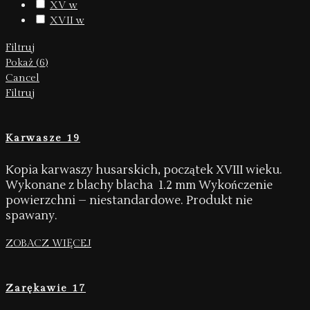
XV w
(
2
)
XVII w
(
4
)
Filtruj
Pokaż
(
6
)
Cancel
Filtruj
Karwasze 19
Kopia karwaszy husarskich, początek XVIII wieku.
Wykonane z blachy blacha 1.2 mm Wykończenie
powierzchni – niestandardowe. Produkt nie
spawany.
ZOBACZ WIĘCEJ
Zarękawie 17