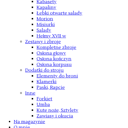
Kabasety
Kapaliny
Łebki otwarte salady
Morion
Misiurki
Salady
Hełmy XVII w
Zestawy i zbroje
Kompletne zbroje
Osłona głowy
Osłona kończyn
Osłona korpusu
Dodatki do stroju
Elementy do broni
Klamerki
Paski, Rapcie
Inne
Forkiet
Umba
Kute noże, Sztylety
Zawiasy i okucia
Na magazynie
O mnie