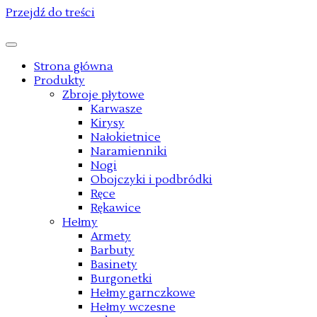
Przejdź do treści
Strona główna
Produkty
Zbroje płytowe
Karwasze
Kirysy
Nałokietnice
Naramienniki
Nogi
Obojczyki i podbródki
Ręce
Rękawice
Hełmy
Armety
Barbuty
Basinety
Burgonetki
Hełmy garnczkowe
Hełmy wczesne